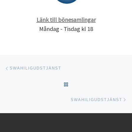
Länk till bönesamlingar
Måndag - Tisdag kl 18
Inläggsnavigering
Föregående inlägg
SWAHILIGUDSTJÄNST
TILLBAKA TILL INLÄGGSL
Nä
SWAHILIGUDSTJÄNST