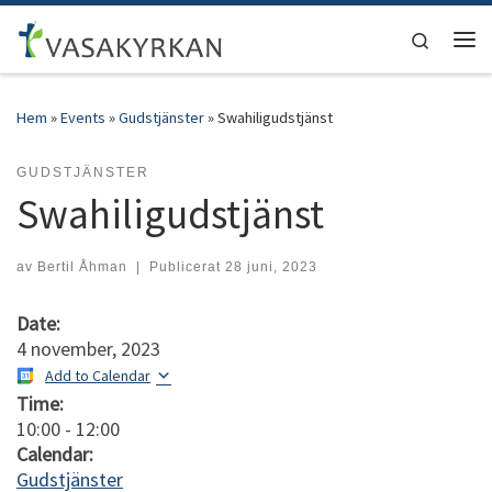
Hoppa till innehåll
Search
Men
Hem
»
Events
»
Gudstjänster
»
Swahiligudstjänst
GUDSTJÄNSTER
Swahiligudstjänst
av
Bertil Åhman
|
Publicerat
28 juni, 2023
Date:
4 november, 2023
Add to Calendar
Time:
10:00
-
12:00
Calendar:
Gudstjänster