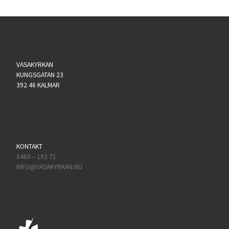
VASAKYRKAN
KUNGSGATAN 23
392 46 KALMAR
KONTAKT
0480 – 192 71
INFO@VASAKYRKAN.NU