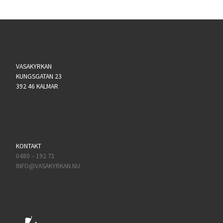
VASAKYRKAN
KUNGSGATAN 23
392 46 KALMAR
KONTAKT
0480 – 192 71
INFO@VASAKYRKAN.NU