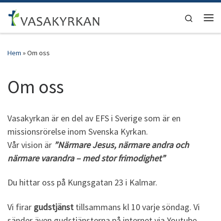
Hoppa till innehåll
Search
Men
Hem
»
Om oss
Om oss
Vasakyrkan är en del av EFS i Sverige som är en
missionsrörelse inom Svenska Kyrkan.
Vår vision är
”Närmare Jesus, närmare andra och
närmare varandra – med stor frimodighet”
Du hittar oss på Kungsgatan 23 i Kalmar.
Vi firar
gudstjänst
tillsammans kl 10 varje söndag. Vi
sänder även gudstjänsterna på internet via Youtube.