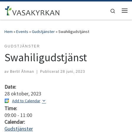
Hoppa till innehåll
Search
Men
Hem
»
Events
»
Gudstjänster
»
Swahiligudstjänst
GUDSTJÄNSTER
Swahiligudstjänst
av
Bertil Åhman
|
Publicerat
28 juni, 2023
Date:
28 oktober, 2023
Add to Calendar
Time:
09:00
-
11:00
Calendar:
Gudstjänster