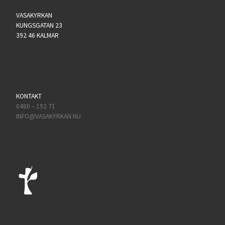
VASAKYRKAN
KUNGSGATAN 23
392 46 KALMAR
KONTAKT
0480 – 192 71
INFO@VASAKYRKAN.NU