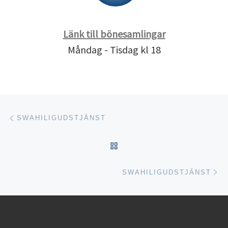
Länk till bönesamlingar
Måndag - Tisdag kl 18
Inläggsnavigering
Föregående inlägg
SWAHILIGUDSTJÄNST
TILLBAKA TILL INLÄGGSL
Nä
SWAHILIGUDSTJÄNST