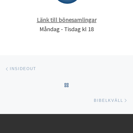
Länk till bönesamlingar
Måndag - Tisdag kl 18
Inläggsnavigering
Föregående inlägg
INSIDEOUT
TILLBAKA TILL INLÄGGSL
Nä
BIBELKVÄLL