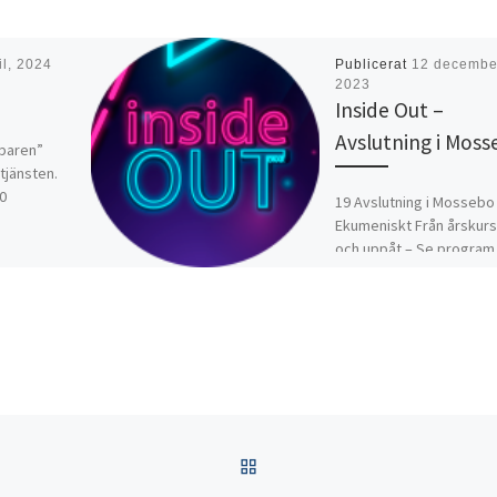
il, 2024
Publicerat
12 decembe
2023
Inside Out –
Avslutning i Mos
lparen”
tjänsten.
10
19 Avslutning i Mossebo
Ekumeniskt Från årskurs
och uppåt – Se program 
David Gränsmark 070-36
13
TILLBAKA TILL INLÄGGSL