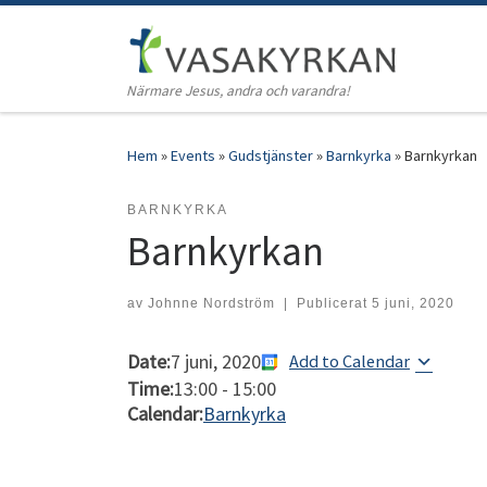
Hoppa till innehåll
Närmare Jesus, andra och varandra!
Hem
»
Events
»
Gudstjänster
»
Barnkyrka
»
Barnkyrkan
BARNKYRKA
Barnkyrkan
av
Johnne Nordström
|
Publicerat
5 juni, 2020
Date:
7 juni, 2020
Add to Calendar
Time:
13:00
-
15:00
Calendar:
Barnkyrka