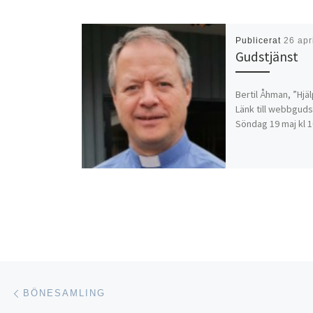
Publicerat
26 apr
Gudstjänst
Bertil Åhman, ”Hjä
Länk till webbguds
Söndag 19 maj kl 
Inläggsnavigering
Föregående inlägg
BÖNESAMLING