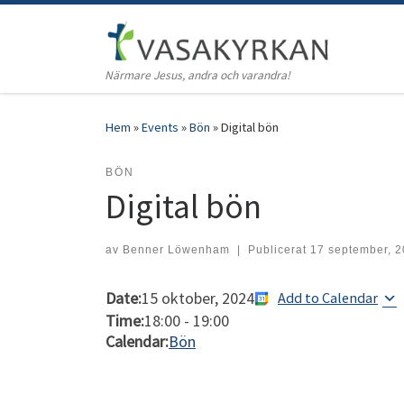
Hoppa till innehåll
Närmare Jesus, andra och varandra!
Hem
»
Events
»
Bön
»
Digital bön
BÖN
Digital bön
av
Benner Löwenham
|
Publicerat
17 september, 
Date:
15 oktober, 2024
Add to Calendar
Time:
18:00
-
19:00
Calendar:
Bön