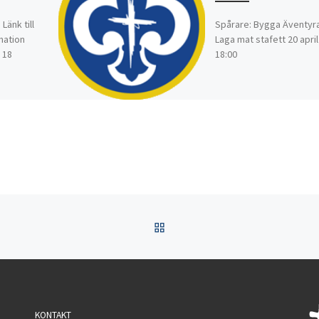
änk till
Spårare: Bygga Äventyra
mation
Laga mat stafett 20 april
 18
18:00
TILLBAKA TILL INLÄGGSL
KONTAKT