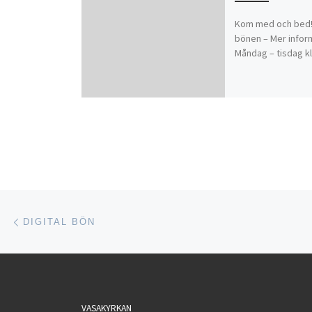
Kom med och bed! L
bönen – Mer infor
Måndag – tisdag kl
Inläggsnavigering
Föregående inlägg
DIGITAL BÖN
VASAKYRKAN