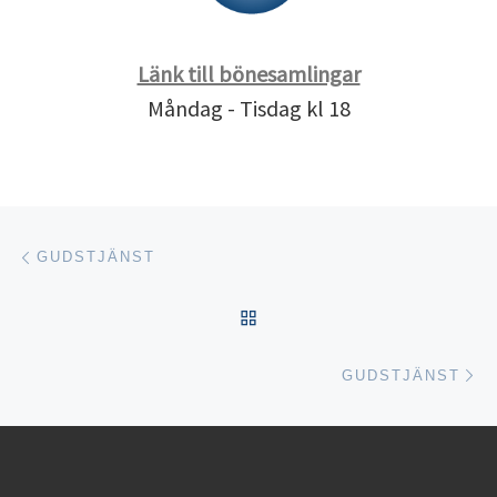
Länk till bönesamlingar
Måndag - Tisdag kl 18
Inläggsnavigering
Föregående inlägg
GUDSTJÄNST
TILLBAKA TILL INLÄGGSL
Nä
GUDSTJÄNST