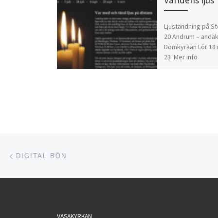
Ljuständning på St
20 Andrum – andak
Domkyrkan Lör 18 
23 Mer info
Inläggsnavigering
Föregående inlägg
DIGITAL BÖN
VASAKYRKAN