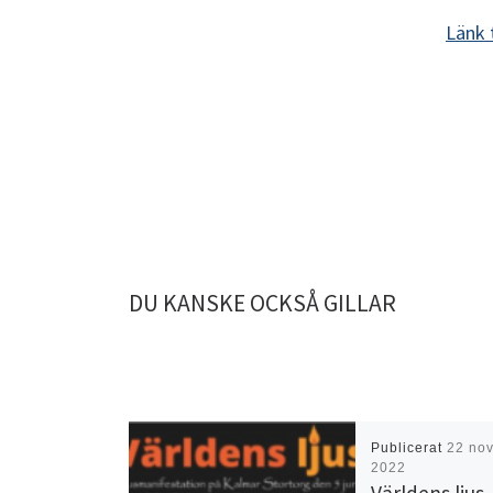
Länk 
DU KANSKE OCKSÅ GILLAR
Publicerat
22 no
2022
Världens ljus