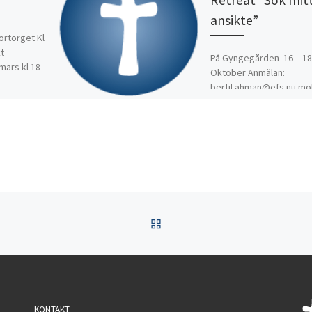
ansikte”
ortorget Kl
t
På Gyngegården 16 – 18
mars kl 18-
Oktober Anmälan:
bertil.ahman@efs.nu mob
072-331 92 71
https://vasakyrkan.nu/r
-gyngegarden/
TILLBAKA TILL INLÄGGSL
KONTAKT