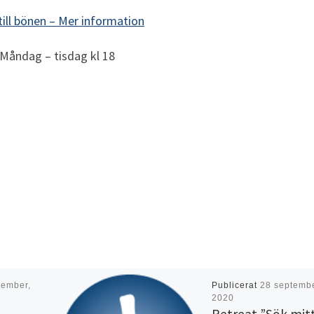
till bönen –
Mer information
Måndag – tisdag kl 18
vember,
Publicerat
28 septembe
2020
Retreat ”Sök mit