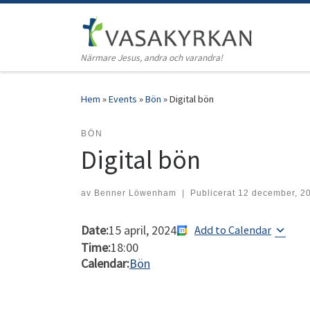
Hoppa till innehåll
Närmare Jesus, andra och varandra!
Hem
»
Events
»
Bön
»
Digital bön
BÖN
Digital bön
av
Benner Löwenham
|
Publicerat
12 december, 2
Date:
15 april, 2024
Add to Calendar
Time:
18:00
Calendar:
Bön