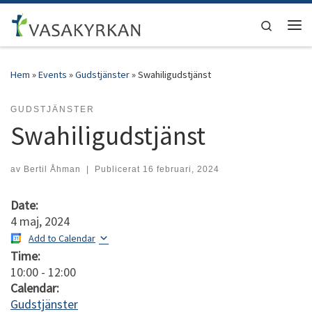
Hoppa till innehåll
Search
Men
Hem
»
Events
»
Gudstjänster
»
Swahiligudstjänst
GUDSTJÄNSTER
Swahiligudstjänst
av
Bertil Åhman
|
Publicerat
16 februari, 2024
Date:
4 maj, 2024
Add to Calendar
Time:
10:00
-
12:00
Calendar:
Gudstjänster