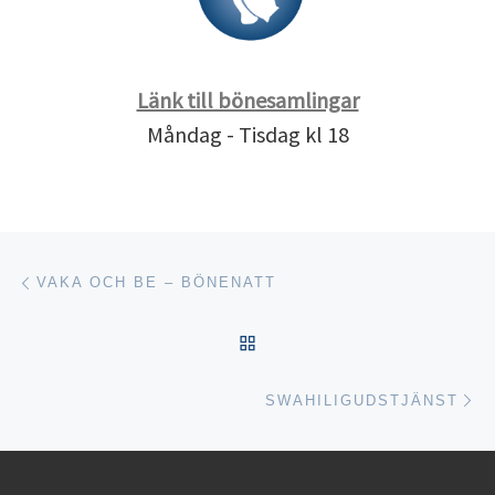
Länk till bönesamlingar
Måndag - Tisdag kl 18
Inläggsnavigering
Föregående inlägg
VAKA OCH BE – BÖNENATT
TILLBAKA TILL INLÄGGSL
Nä
SWAHILIGUDSTJÄNST