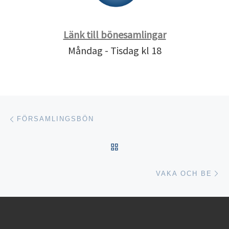
Länk till bönesamlingar
Måndag - Tisdag kl 18
Inläggsnavigering
Föregående inlägg
FÖRSAMLINGSBÖN
TILLBAKA TILL INLÄGGSL
Nä
VAKA OCH BE