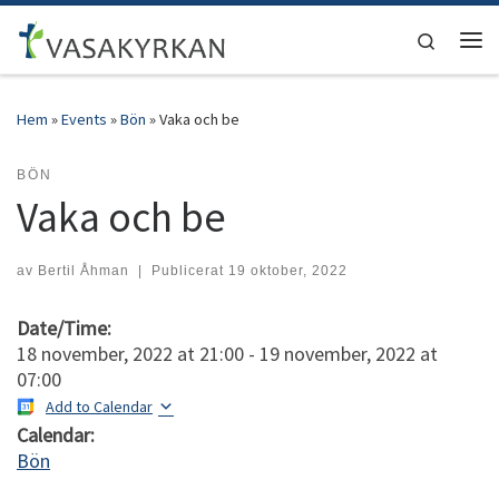
Hoppa till innehåll
Search
Men
Hem
»
Events
»
Bön
»
Vaka och be
BÖN
Vaka och be
av
Bertil Åhman
|
Publicerat
19 oktober, 2022
Date/Time:
18 november, 2022
at
21:00
-
19 november, 2022
at
07:00
Add to Calendar
Calendar:
Bön