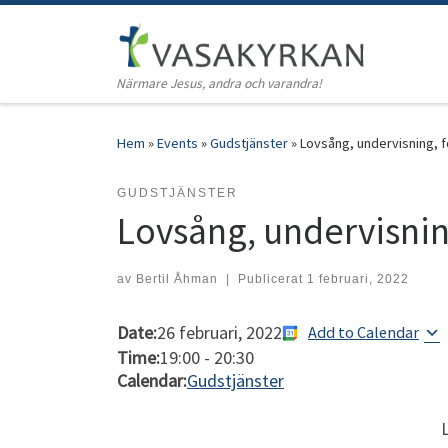
Hoppa till innehåll
Närmare Jesus, andra och varandra!
Hem
»
Events
»
Gudstjänster
»
Lovsång, undervisning, 
GUDSTJÄNSTER
Lovsång, undervisnin
av
Bertil Åhman
|
Publicerat
1 februari, 2022
Date:
26 februari, 2022
Add to Calendar
Time:
19:00
-
20:30
Calendar:
Gudstjänster
L