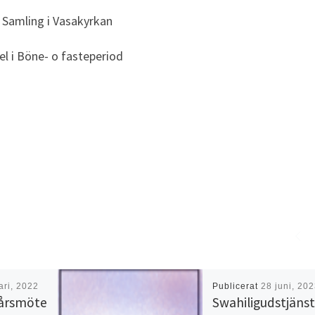
Samling i Vasakyrkan
el i Böne- o fasteperiod
ari, 2022
Publicerat
28 juni, 20
 årsmöte
Swahiligudstjänst