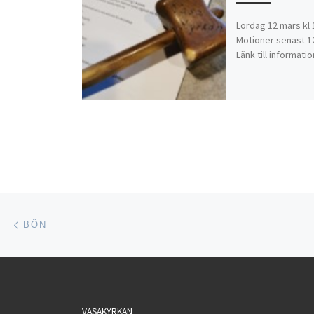
Lördag 12 mars kl 
Motioner senast 12
Länk till informati
Inläggsnavigering
Föregående inlägg
BÖN
VASAKYRKAN