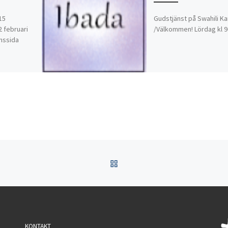
15
Gudstjänst på Swahili Ka
 februari
/Välkommen! Lördag kl 9
onssida
TILLBAKA TILL INLÄGGSL
KONTAKT