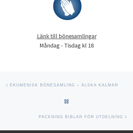
Länk till bönesamlingar
Måndag - Tisdag kl 18
Inläggsnavigering
Föregående inlägg
EKUMENISK BÖNESAMLING – ÄLSKA KALMAR
TILLBAKA TILL INLÄGGSL
Nä
PACKNING BIBLAR FÖR UTDELNING