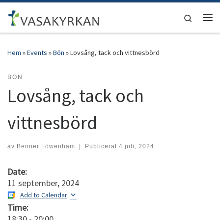
Hoppa till innehåll
Search
Men
Hem
»
Events
»
Bön
»
Lovsång, tack och vittnesbörd
BÖN
Lovsång, tack och
vittnesbörd
av
Benner Löwenham
|
Publicerat
4 juli, 2024
Date:
11 september, 2024
Add to Calendar
Time:
18:30
-
20:00