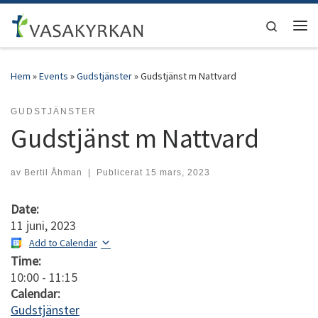
Hoppa till innehåll
Search
Men
Hem
»
Events
»
Gudstjänster
»
Gudstjänst m Nattvard
GUDSTJÄNSTER
Gudstjänst m Nattvard
av
Bertil Åhman
|
Publicerat
15 mars, 2023
Date:
11 juni, 2023
Add to Calendar
Time:
10:00
-
11:15
Calendar:
Gudstjänster