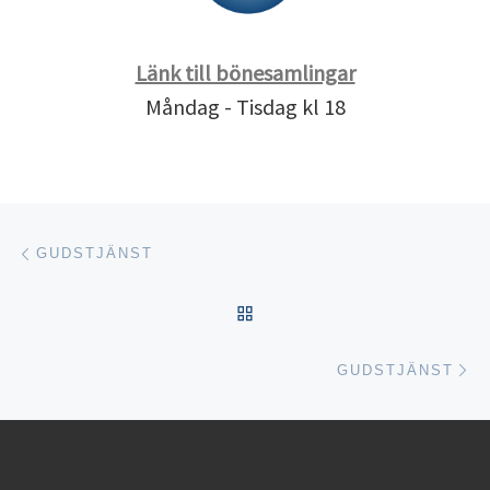
Länk till bönesamlingar
Måndag - Tisdag kl 18
Inläggsnavigering
Föregående inlägg
GUDSTJÄNST
TILLBAKA TILL INLÄGGSL
Nä
GUDSTJÄNST