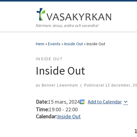
Hoppa till innehåll
Närmare Jesus, andra och varandra!
Hem
»
Events
»
Inside Out
»
Inside Out
INSIDE OUT
Inside Out
av
Benner Löwenham
|
Publicerat
12 december, 2
Date:
15 mars, 2024
Add to Calendar
Time:
19:00
-
22:00
Calendar:
Inside Out
1