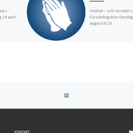
kar i
I kyrkan – och via nätet 
 19 april
Församlingsbön Onsdag
augusti kl 18
TILLBAKA TILL INLÄGGSL
KONTAKT