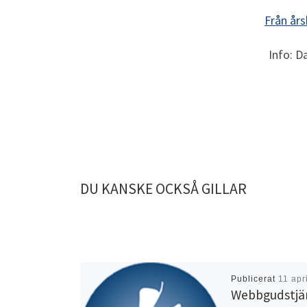
Från år
Info: D
DU KANSKE OCKSÅ GILLAR
Publicerat
11 apr
Webb
gudstjä