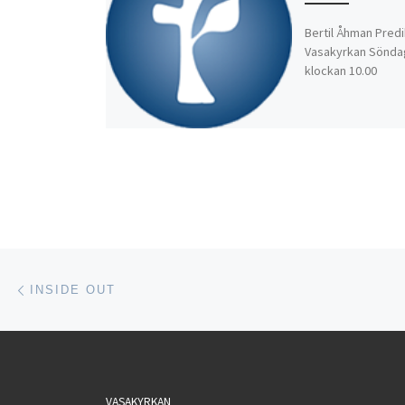
Bertil Åhman Predi
Vasakyrkan Söndag
klockan 10.00
Inläggsnavigering
Föregående inlägg
INSIDE OUT
VASAKYRKAN