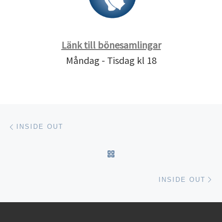
Länk till bönesamlingar
Måndag - Tisdag kl 18
Inläggsnavigering
Föregående inlägg
INSIDE OUT
TILLBAKA TILL INLÄGGSL
Nä
INSIDE OUT