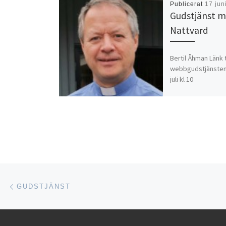
Publicerat
17 jun
Gudstjänst 
Nattvard
Bertil Åhman Länk t
webbgudstjänsten
juli kl 10
Inläggsnavigering
Föregående inlägg
GUDSTJÄNST