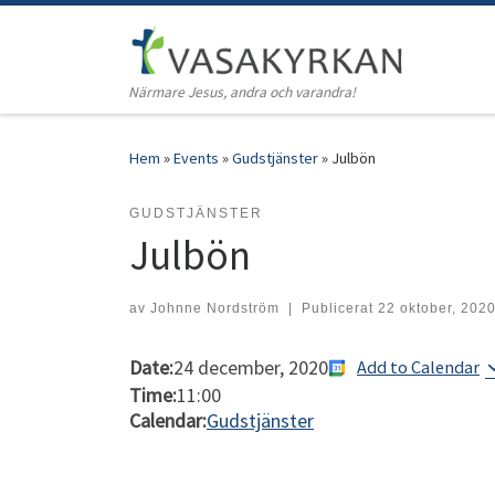
Hoppa till innehåll
Närmare Jesus, andra och varandra!
Hem
»
Events
»
Gudstjänster
»
Julbön
GUDSTJÄNSTER
Julbön
av
Johnne Nordström
|
Publicerat
22 oktober, 202
Date:
24 december, 2020
Add to Calendar
Time:
11:00
Calendar:
Gudstjänster