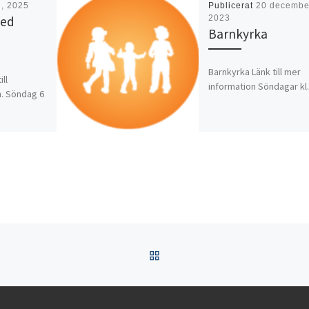
i, 2025
Publicerat
20 decembe
med
2023
Barnkyrka
Barnkyrka Länk till mer
ill
information Söndagar kl.
. Söndag 6
TILLBAKA TILL INLÄGGSL