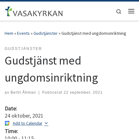
Hoppa till innehåll
Search
Men
Hem
»
Events
»
Gudstjänster
»
Gudstjänst med ungdomsinriktning
GUDSTJÄNSTER
Gudstjänst med
ungdomsinriktning
av
Bertil Åhman
|
Publicerat
22 september, 2021
Date:
24 oktober, 2021
Add to Calendar
Time:
10:00
-
11:15