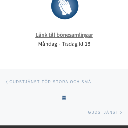
Länk till bönesamlingar
Måndag - Tisdag kl 18
Inläggsnavigering
Föregående inlägg
GUDSTJÄNST FÖR STORA OCH SMÅ
TILLBAKA TILL INLÄGGSL
Nä
GUDSTJÄNST