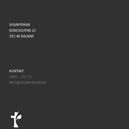
VASAKYRKAN
KUNGSGATAN 23
392 46 KALMAR
KONTAKT
0480 – 192 71
INFO@VASAKYRKAN.NU