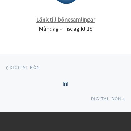
Länk till bönesamlingar
Måndag - Tisdag kl 18
Inläggsnavigering
Föregående inlägg
DIGITAL BÖN
TILLBAKA TILL INLÄGGSL
Nä
DIGITAL BÖN