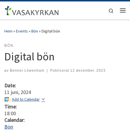
Hoppa till innehåll
Search
Men
Hem
»
Events
»
Bön
»
Digital bön
BÖN
Digital bön
av
Benner Löwenham
|
Publicerat
12 december, 2023
Date:
11 juni, 2024
Add to Calendar
Time:
18:00
Calendar:
Bön