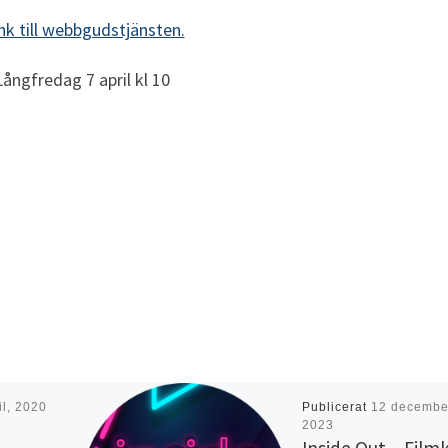
nk till webbgudstjänsten.
Långfredag 7 april kl 10
il, 2020
Publicerat
12 decembe
2023
Inside Out – Filmk