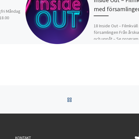
med församlinge
lgfri Måndag
 18.00
18 Inside Out – Filmkväl
församlingen Från årsku
och uppåt – Se program 
David Gränsmark 070-36
13
TILLBAKA TILL INLÄGGSL
KONTAKT