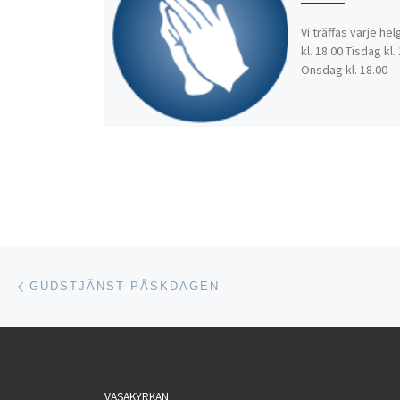
Vi träffas varje he
kl. 18.00 Tisdag kl.
Onsdag kl. 18.00
Inläggsnavigering
Föregående inlägg
GUDSTJÄNST PÅSKDAGEN
VASAKYRKAN