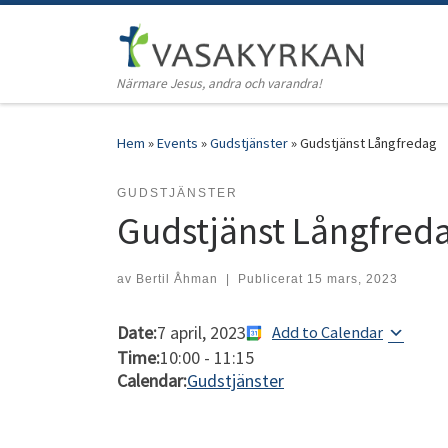
Hoppa till innehåll
Närmare Jesus, andra och varandra!
Hem
»
Events
»
Gudstjänster
»
Gudstjänst Långfredag
GUDSTJÄNSTER
Gudstjänst Långfred
av
Bertil Åhman
|
Publicerat
15 mars, 2023
Date:
7 april, 2023
Add to Calendar
Time:
10:00
-
11:15
Calendar:
Gudstjänster