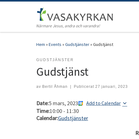
Hoppa till innehåll
Närmare Jesus, andra och varandra!
Hem
»
Events
»
Gudstjänster
»
Gudstjänst
GUDSTJÄNSTER
Gudstjänst
av
Bertil Åhman
|
Publicerat
27 januari, 2023
Date:
5 mars, 2023
Add to Calendar
Time:
10:00
-
11:30
Calendar:
Gudstjänster
R