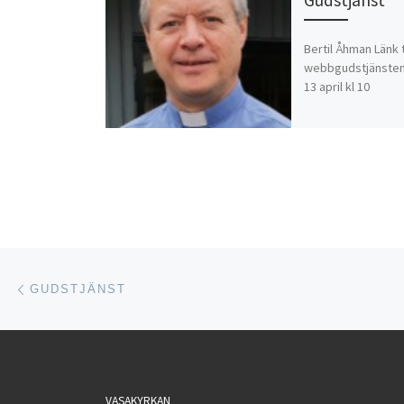
Bertil Åhman Länk t
webbgudstjänsten
13 april kl 10
Inläggsnavigering
Föregående inlägg
GUDSTJÄNST
VASAKYRKAN