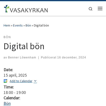
Hoppa till innehåll
Search
Men
Hem
»
Events
»
Bön
»
Digital bön
BÖN
Digital bön
av
Benner Löwenham
|
Publicerat
16 december, 2024
Date:
15 april, 2025
Add to Calendar
Time:
18:00
-
19:00
Calendar:
Bön