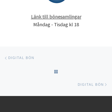
Länk till bönesamlingar
Måndag - Tisdag kl 18
Inläggsnavigering
Föregående inlägg
DIGITAL BÖN
TILLBAKA TILL INLÄGGSL
Nä
DIGITAL BÖN