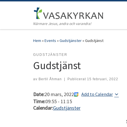
Hoppa till innehåll
Närmare Jesus, andra och varandra!
Hem
»
Events
»
Gudstjänster
»
Gudstjänst
GUDSTJÄNSTER
Gudstjänst
av
Bertil Åhman
|
Publicerat
15 februari, 2022
Date:
20 mars, 2022
Add to Calendar
Time:
09:55
-
11:15
Calendar:
Gudstjänster