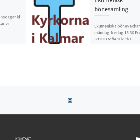
bönesamling
Onsdagar kl
kar vi
Ekumeniska böneveckan
måndag-fredag 18.30 Fr
S:t Kristoffers kyrka
TILLBAKA TILL INLÄGGSL
KONTAKT