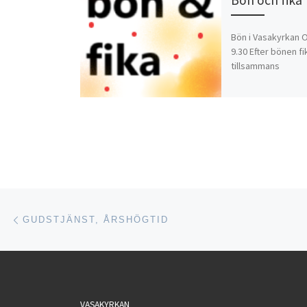
Bön i Vasakyrkan 
9.30 Efter bönen fi
tillsammans
Inläggsnavigering
Föregående inlägg
GUDSTJÄNST, ÅRSHÖGTID
VASAKYRKAN