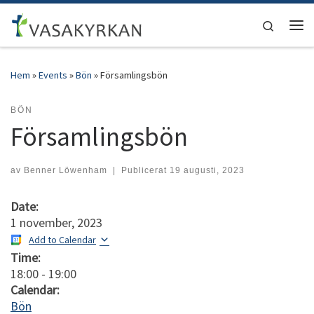
Hoppa till innehåll
Search
Men
Hem
»
Events
»
Bön
»
Församlingsbön
BÖN
Församlingsbön
av
Benner Löwenham
|
Publicerat
19 augusti, 2023
Date:
1 november, 2023
Add to Calendar
Time:
18:00
-
19:00
Calendar:
Bön