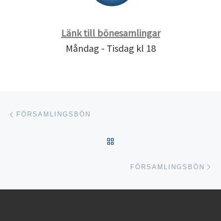
Länk till bönesamlingar
Måndag - Tisdag kl 18
Inläggsnavigering
Föregående inlägg
FÖRSAMLINGSBÖN
TILLBAKA TILL INLÄGGSL
Nä
FÖRSAMLINGSBÖN