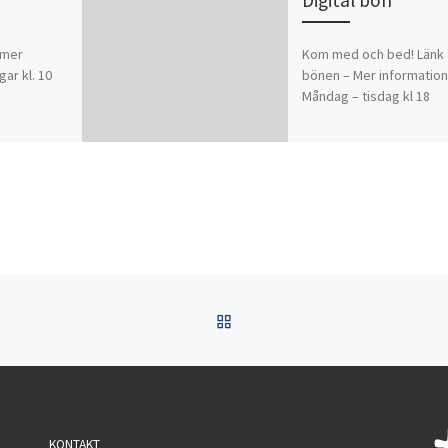
l mer
Kom med och bed! Länk t
ar kl. 10
bönen – Mer information
Måndag – tisdag kl 18
TILLBAKA TILL INLÄGGSL
KONTAKT