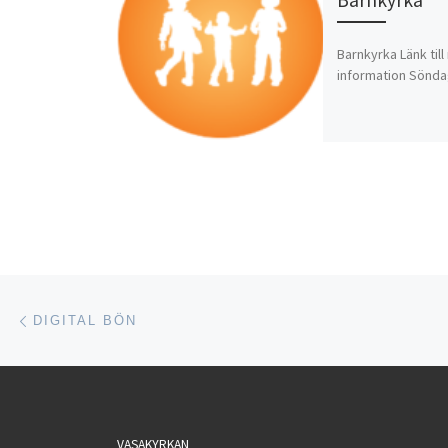
Barnkyrka Länk til
information Söndag
Inläggsnavigering
Föregående inlägg
DIGITAL BÖN
VASAKYRKAN