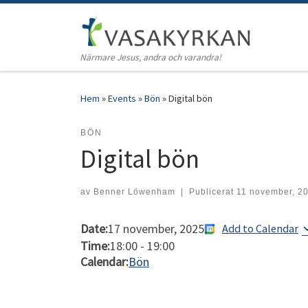
Hoppa till innehåll
Närmare Jesus, andra och varandra!
Hem
»
Events
»
Bön
»
Digital bön
BÖN
Digital bön
av
Benner Löwenham
|
Publicerat
11 november, 2
Date:
17 november, 2025
Add to Calendar
Time:
18:00
-
19:00
Calendar:
Bön