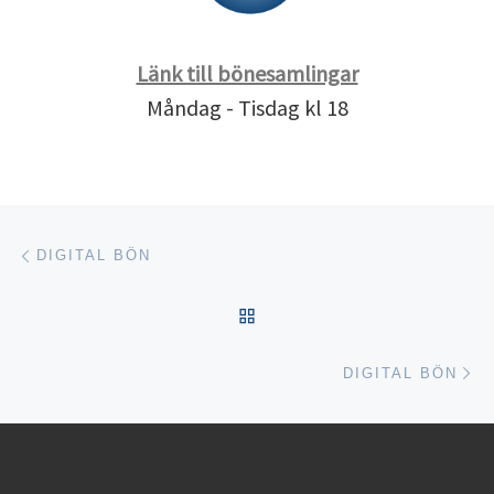
Länk till bönesamlingar
Måndag - Tisdag kl 18
Inläggsnavigering
Föregående inlägg
DIGITAL BÖN
TILLBAKA TILL INLÄGGSL
Nä
DIGITAL BÖN