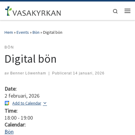
Hoppa till innehåll
Search
Men
Hem
»
Events
»
Bön
»
Digital bön
BÖN
Digital bön
av
Benner Löwenham
|
Publicerat
14 januari, 2026
Date:
2 februari, 2026
Add to Calendar
Time:
18:00
-
19:00
Calendar:
Bön