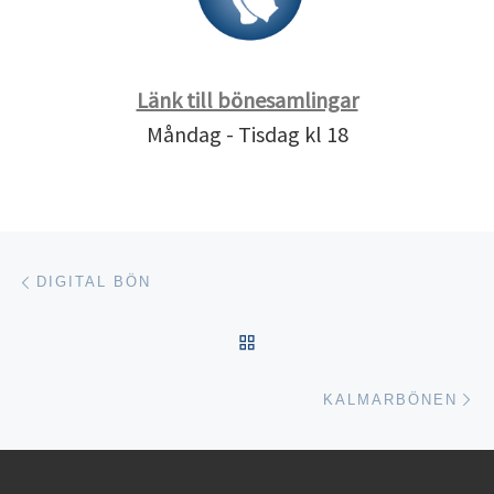
Länk till bönesamlingar
Måndag - Tisdag kl 18
Inläggsnavigering
Föregående inlägg
DIGITAL BÖN
TILLBAKA TILL INLÄGGSL
Nä
KALMARBÖNEN