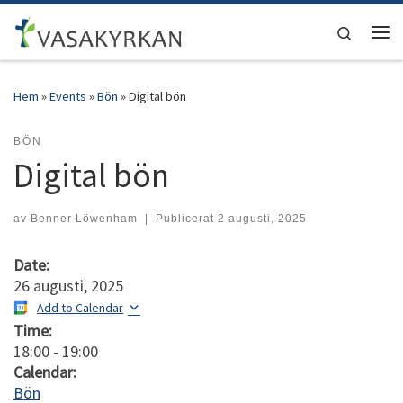
Hoppa till innehåll
Search
Men
Hem
»
Events
»
Bön
»
Digital bön
BÖN
Digital bön
av
Benner Löwenham
|
Publicerat
2 augusti, 2025
Date:
26 augusti, 2025
Add to Calendar
Time:
18:00
-
19:00
Calendar:
Bön