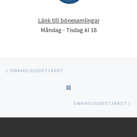
Länk till bönesamlingar
Måndag - Tisdag kl 18
Inläggsnavigering
Föregående inlägg
SWAHILIGUDSTJÄNST
TILLBAKA TILL INLÄGGSL
Nä
SWAHILIGUDSTJÄNST