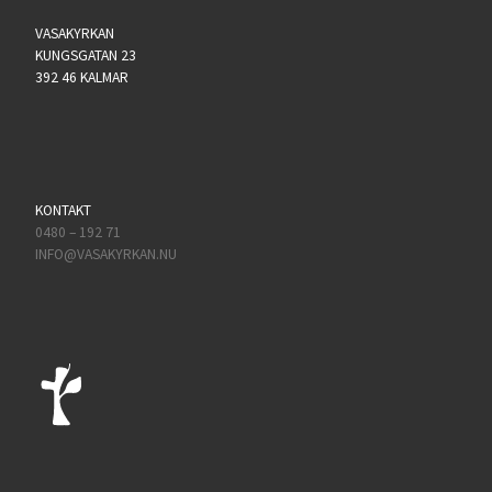
VASAKYRKAN
KUNGSGATAN 23
392 46 KALMAR
KONTAKT
0480 – 192 71
INFO@VASAKYRKAN.NU