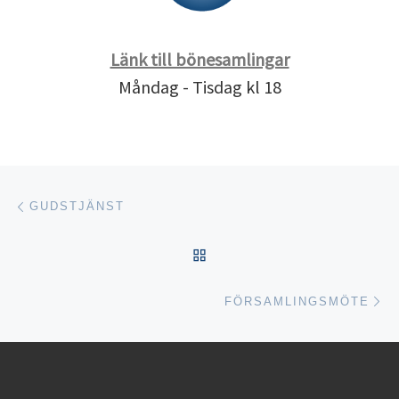
Länk till bönesamlingar
Måndag - Tisdag kl 18
Inläggsnavigering
Föregående inlägg
GUDSTJÄNST
TILLBAKA TILL INLÄGGSL
Nä
FÖRSAMLINGSMÖTE