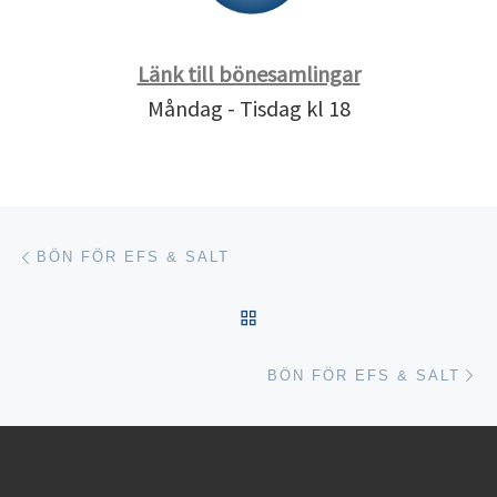
Länk till bönesamlingar
Måndag - Tisdag kl 18
Inläggsnavigering
Föregående inlägg
BÖN FÖR EFS & SALT
TILLBAKA TILL INLÄGGSL
Nä
BÖN FÖR EFS & SALT