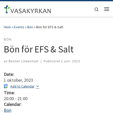
Hoppa till innehåll
Search
Men
Hem
»
Events
»
Bön
»
Bön för EFS & Salt
BÖN
Bön för EFS & Salt
av
Benner Löwenham
|
Publicerat
1 juni, 2023
Date:
1 oktober, 2023
Add to Calendar
Time:
20:00
-
21:00
Calendar:
Bön