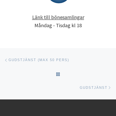
Länk till bönesamlingar
Måndag - Tisdag kl 18
Inläggsnavigering
Föregående inlägg
GUDSTJÄNST (MAX 50 PERS)
TILLBAKA TILL INLÄGGSL
Nä
GUDSTJÄNST