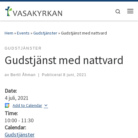
Hoppa till innehåll
Search
Men
Hem
»
Events
»
Gudstjänster
»
Gudstjänst med nattvard
GUDSTJÄNSTER
Gudstjänst med nattvard
av
Bertil Åhman
|
Publicerat
8 juni, 2021
Date:
4 juli, 2021
Add to Calendar
Time:
10:00
-
11:30
Calendar:
Gudstjänster