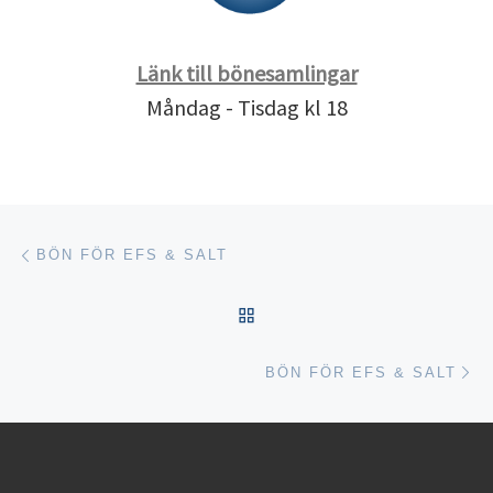
Länk till bönesamlingar
Måndag - Tisdag kl 18
Inläggsnavigering
Föregående inlägg
BÖN FÖR EFS & SALT
TILLBAKA TILL INLÄGGSL
Nä
BÖN FÖR EFS & SALT