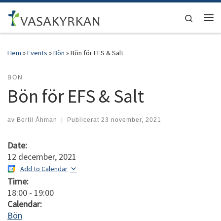
Hoppa till innehåll
Search
Men
Hem
»
Events
»
Bön
»
Bön för EFS & Salt
BÖN
Bön för EFS & Salt
av
Bertil Åhman
|
Publicerat
23 november, 2021
Date:
12 december, 2021
Add to Calendar
Time:
18:00
-
19:00
Calendar:
Bön