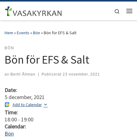
Hoppa till innehåll
Search
Men
Hem
»
Events
»
Bön
»
Bön för EFS & Salt
BÖN
Bön för EFS & Salt
av
Bertil Åhman
|
Publicerat
23 november, 2021
Date:
5 december, 2021
Add to Calendar
Time:
18:00
-
19:00
Calendar:
Bön