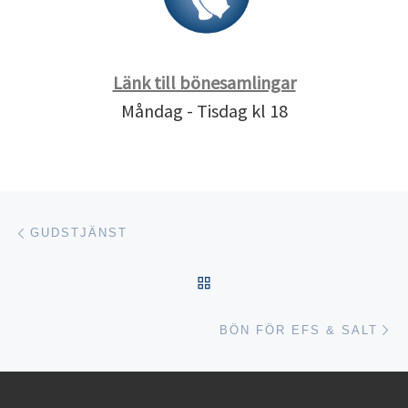
Länk till bönesamlingar
Måndag - Tisdag kl 18
Inläggsnavigering
Föregående inlägg
GUDSTJÄNST
TILLBAKA TILL INLÄGGSL
Nä
BÖN FÖR EFS & SALT