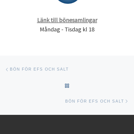
Länk till bönesamlingar
Måndag - Tisdag kl 18
Inläggsnavigering
Föregående inlägg
BÖN FÖR EFS OCH SALT
TILLBAKA TILL INLÄGGSL
Nä
BÖN FÖR EFS OCH SALT