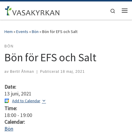
Hoppa till innehåll
Search
Men
Hem
»
Events
»
Bön
»
Bön för EFS och Salt
BÖN
Bön för EFS och Salt
av
Bertil Åhman
|
Publicerat
18 maj, 2021
Date:
13 juni, 2021
Add to Calendar
Time:
18:00
-
19:00
Calendar:
Bön