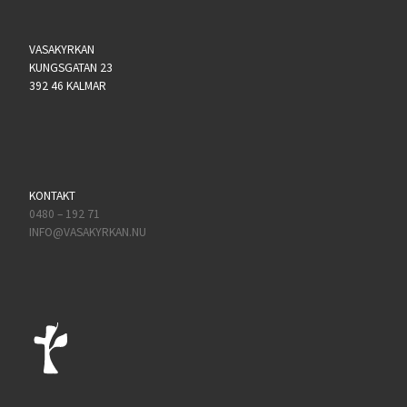
VASAKYRKAN
KUNGSGATAN 23
392 46 KALMAR
KONTAKT
0480 – 192 71
INFO@VASAKYRKAN.NU