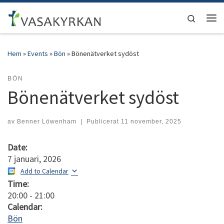
Hoppa till innehåll
Search
Men
Hem
»
Events
»
Bön
»
Bönenätverket sydöst
BÖN
Bönenätverket sydöst
av
Benner Löwenham
|
Publicerat
11 november, 2025
Date:
7 januari, 2026
Add to Calendar
Time:
20:00
-
21:00
Calendar:
Bön