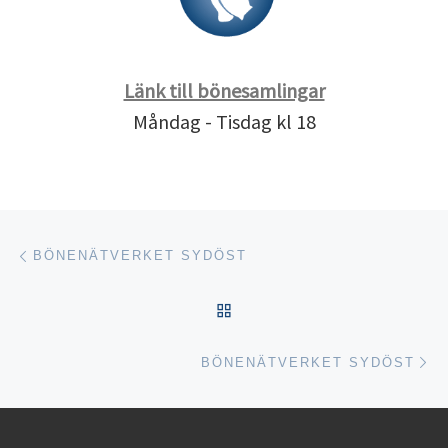
Länk till bönesamlingar
Måndag - Tisdag kl 18
Inläggsnavigering
Föregående inlägg
BÖNENÄTVERKET SYDÖST
TILLBAKA TILL INLÄGGSL
Nä
BÖNENÄTVERKET SYDÖST