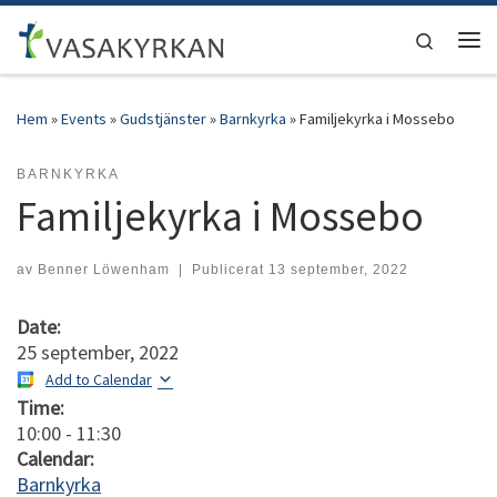
Hoppa till innehåll
Search
Men
Hem
»
Events
»
Gudstjänster
»
Barnkyrka
»
Familjekyrka i Mossebo
BARNKYRKA
Familjekyrka i Mossebo
av
Benner Löwenham
|
Publicerat
13 september, 2022
Date:
25 september, 2022
Add to Calendar
Time:
10:00
-
11:30
Calendar:
Barnkyrka