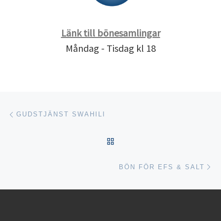
Länk till bönesamlingar
Måndag - Tisdag kl 18
Inläggsnavigering
Föregående inlägg
GUDSTJÄNST SWAHILI
TILLBAKA TILL INLÄGGSL
Nä
BÖN FÖR EFS & SALT