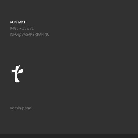
KONTAKT
0480 – 192 71
INFO@VASAKYRKAN.NU
Admin-panel