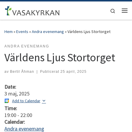
Hoppa till innehåll
Search
Men
Hem
»
Events
»
Andra evenemang
»
Världens Ljus Stortorget
ANDRA EVENEMANG
Världens Ljus Stortorget
av
Bertil Åhman
|
Publicerat
25 april, 2025
Date:
3 maj, 2025
Add to Calendar
Time:
19:00
-
22:00
Calendar:
Andra evenemang