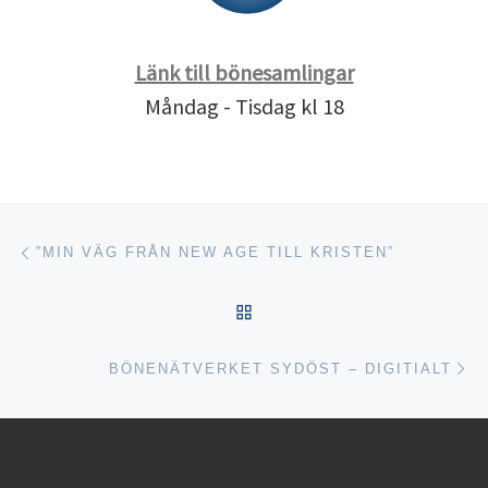
Länk till bönesamlingar
Måndag - Tisdag kl 18
Inläggsnavigering
Föregående inlägg
”MIN VÄG FRÅN NEW AGE TILL KRISTEN”
TILLBAKA TILL INLÄGGSL
Nä
BÖNENÄTVERKET SYDÖST – DIGITIALT