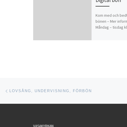
Kom med och bed! L
bönen – Mer infor
Måndag – tisdag kl
Inläggsnavigering
Föregående inlägg
LOVSÅNG, UNDERVISNING, FÖRBÖN
VASAKYRKAN