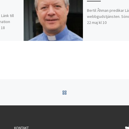
Bertil Åhman predikar Län
änk till
webbgudstjänsten. Sön
mation
22 maj kl 10
 18
TILLBAKA TILL INLÄGGSL
KONTAKT