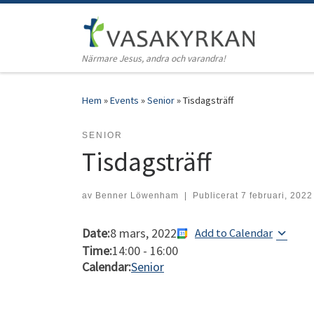
Hoppa till innehåll
Närmare Jesus, andra och varandra!
Hem
»
Events
»
Senior
»
Tisdagsträff
SENIOR
Tisdagsträff
av
Benner Löwenham
|
Publicerat
7 februari, 2022
Date:
8 mars, 2022
Add to Calendar
Time:
14:00
-
16:00
Calendar:
Senior