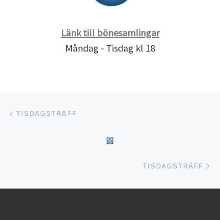
Länk till bönesamlingar
Måndag - Tisdag kl 18
Inläggsnavigering
Föregående inlägg
TISDAGSTRÄFF
TILLBAKA TILL INLÄGGSL
Nä
TISDAGSTRÄFF