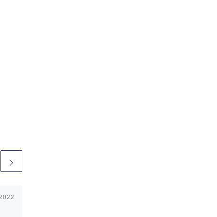
 2022
Publicerat
8 april, 2022
Korsvandring