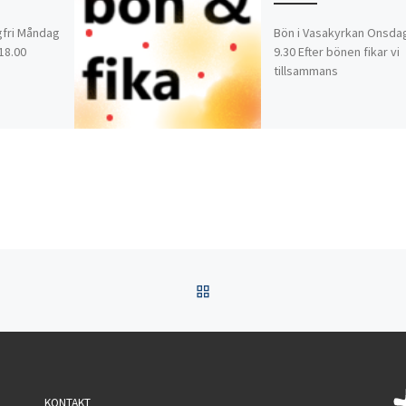
lgfri Måndag
Bön i Vasakyrkan Onsdag
 18.00
9.30 Efter bönen fikar vi
tillsammans
TILLBAKA TILL INLÄGGSL
KONTAKT