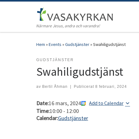
Hoppa till innehåll
Närmare Jesus, andra och varandra!
Hem
»
Events
»
Gudstjänster
»
Swahiligudstjänst
GUDSTJÄNSTER
Swahiligudstjänst
av
Bertil Åhman
|
Publicerat
8 februari, 2024
Date:
16 mars, 2024
Add to Calendar
Time:
10:00
-
12:00
Calendar:
Gudstjänster