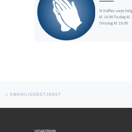
Vi träffas varje he
kl. 18.00 Tisdag kl.
Onsdag kl. 18.00
Inläggsnavigering
Föregående inlägg
SWAHILIGUDSTJÄNST
VASAKYRKAN