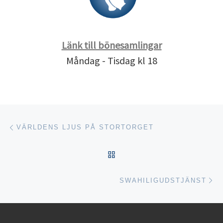
Länk till bönesamlingar
Måndag - Tisdag kl 18
Inläggsnavigering
Föregående inlägg
VÄRLDENS LJUS PÅ STORTORGET
TILLBAKA TILL INLÄGGSL
Nä
SWAHILIGUDSTJÄNST