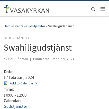
Hoppa till innehåll
Search
Men
Hem
»
Events
»
Gudstjänster
»
Swahiligudstjänst
GUDSTJÄNSTER
Swahiligudstjänst
av
Bertil Åhman
|
Publicerat
8 februari, 2024
Date:
17 februari, 2024
Add to Calendar
Time:
10:00
-
12:00
Calendar:
Gudstjänster