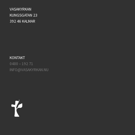
VASAKYRKAN
KUNGSGATAN 23
392 46 KALMAR
KONTAKT
0480 – 192 71
INFO@VASAKYRKAN.NU