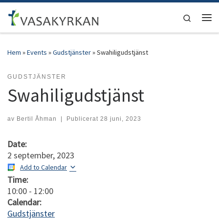
Hoppa till innehåll
Search
Men
Hem
»
Events
»
Gudstjänster
»
Swahiligudstjänst
GUDSTJÄNSTER
Swahiligudstjänst
av
Bertil Åhman
|
Publicerat
28 juni, 2023
Date:
2 september, 2023
Add to Calendar
Time:
10:00
-
12:00
Calendar:
Gudstjänster