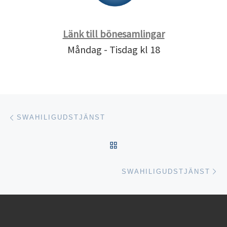
Länk till bönesamlingar
Måndag - Tisdag kl 18
Inläggsnavigering
Föregående inlägg
SWAHILIGUDSTJÄNST
TILLBAKA TILL INLÄGGSL
Nä
SWAHILIGUDSTJÄNST