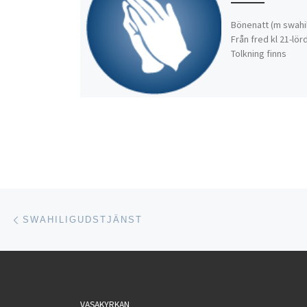
Bönenatt (m swahi
Från fred kl 21-lörd
Tolkning finns
Inläggsnavigering
Föregående inlägg
SWAHILIGUDSTJÄNST
VASAKYRKAN