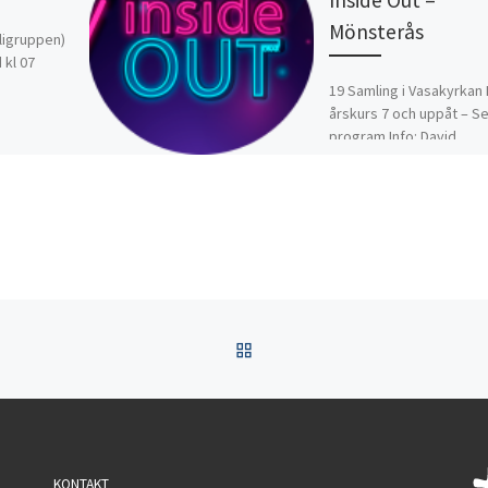
Mönsterås
ligruppen)
 kl 07
19 Samling i Vasakyrkan 
årskurs 7 och uppåt – S
program Info: David
Gränsmark 070-363 82 1
TILLBAKA TILL INLÄGGSL
KONTAKT