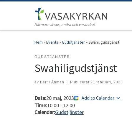
Hoppa till innehåll
Närmare Jesus, andra och varandra!
Hem
»
Events
»
Gudstjänster
»
Swahiligudstjänst
GUDSTJÄNSTER
Swahiligudstjänst
av
Bertil Åhman
|
Publicerat
21 februari, 2023
Date:
20 maj, 2023
Add to Calendar
Time:
10:00
-
12:00
Calendar:
Gudstjänster