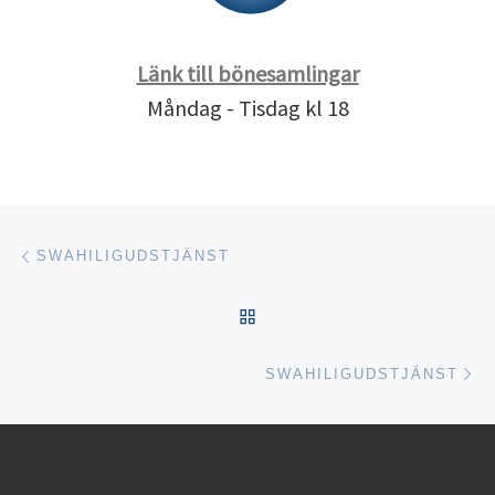
Länk till bönesamlingar
Måndag - Tisdag kl 18
Inläggsnavigering
Föregående inlägg
SWAHILIGUDSTJÄNST
TILLBAKA TILL INLÄGGSL
Nä
SWAHILIGUDSTJÄNST