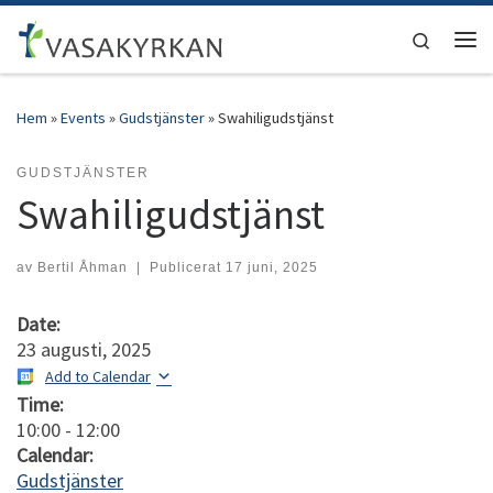
Hoppa till innehåll
Search
Men
Hem
»
Events
»
Gudstjänster
»
Swahiligudstjänst
GUDSTJÄNSTER
Swahiligudstjänst
av
Bertil Åhman
|
Publicerat
17 juni, 2025
Date:
23 augusti, 2025
Add to Calendar
Time:
10:00
-
12:00
Calendar:
Gudstjänster