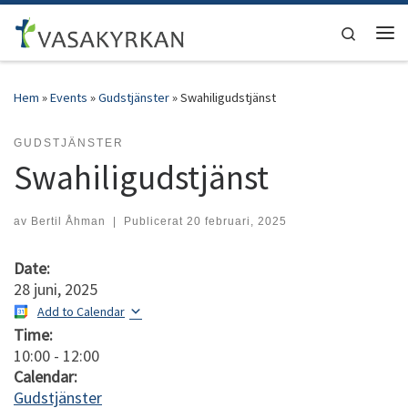
Hoppa till innehåll
Search
Men
Hem
»
Events
»
Gudstjänster
»
Swahiligudstjänst
GUDSTJÄNSTER
Swahiligudstjänst
av
Bertil Åhman
|
Publicerat
20 februari, 2025
Date:
28 juni, 2025
Add to Calendar
Time:
10:00
-
12:00
Calendar:
Gudstjänster