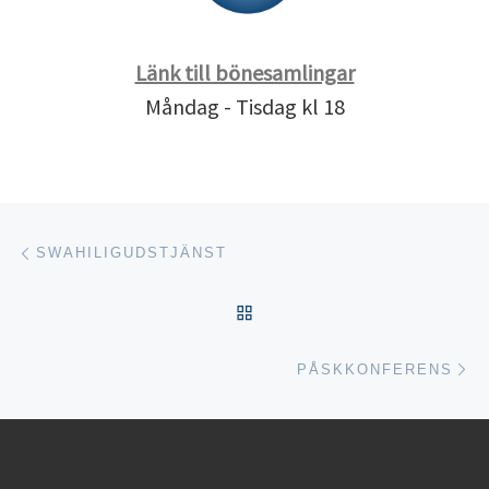
Länk till bönesamlingar
Måndag - Tisdag kl 18
Inläggsnavigering
Föregående inlägg
SWAHILIGUDSTJÄNST
TILLBAKA TILL INLÄGGSL
Nä
PÅSKKONFERENS