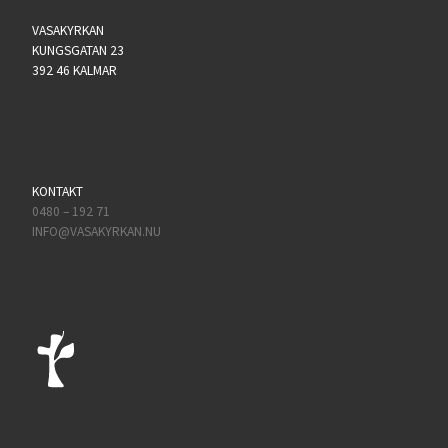
VASAKYRKAN
KUNGSGATAN 23
392 46 KALMAR
KONTAKT
0480 – 192 71
INFO@VASAKYRKAN.NU