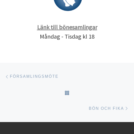
Länk till bönesamlingar
Måndag - Tisdag kl 18
Inläggsnavigering
Föregående inlägg
FÖRSAMLINGSMÖTE
TILLBAKA TILL INLÄGGSL
Nä
BÖN OCH FIKA