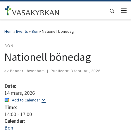
Hoppa till innehåll
Search
Men
Hem
»
Events
»
Bön
»
Nationell bönedag
BÖN
Nationell bönedag
av
Benner Löwenham
|
Publicerat
3 februari, 2026
Date:
14 mars, 2026
Add to Calendar
Time:
14:00
-
17:00
Calendar:
Bön