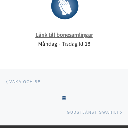
Länk till bönesamlingar
Måndag - Tisdag kl 18
Inläggsnavigering
Föregående inlägg
VAKA OCH BE
TILLBAKA TILL INLÄGGSL
Nä
GUDSTJÄNST SWAHILI