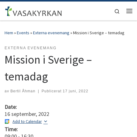
Hoppa till innehåll
Search
Men
Hem
»
Events
»
Externa evenemang
»
Mission i Sverige – temadag
EXTERNA EVENEMANG
Mission i Sverige –
temadag
av
Bertil Åhman
|
Publicerat
17 juni, 2022
Date:
16 september, 2022
Add to Calendar
Time:
09:00
-
16:30