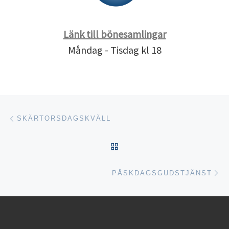
Länk till bönesamlingar
Måndag - Tisdag kl 18
Inläggsnavigering
Föregående inlägg
SKÄRTORSDAGSKVÄLL
TILLBAKA TILL INLÄGGSL
Nä
PÅSKDAGSGUDSTJÄNST