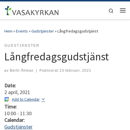
Hoppa till innehåll
Search
Men
Hem
»
Events
»
Gudstjänster
»
Långfredagsgudstjänst
GUDSTJÄNSTER
Långfredagsgudstjänst
av
Bertil Åhman
|
Publicerat
23 februari, 2021
Date:
2 april, 2021
Add to Calendar
Time:
10:00
-
11:30
Calendar:
Gudstjänster