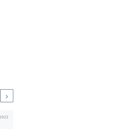
 2022
Publicerat
8 juni, 2026
Gudstjänst