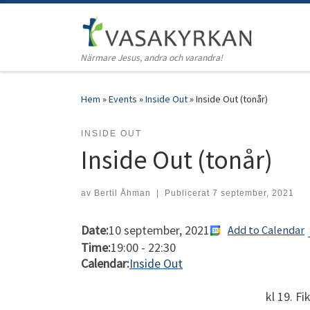
Hoppa till innehåll
Närmare Jesus, andra och varandra!
Hem
»
Events
»
Inside Out
»
Inside Out (tonår)
INSIDE OUT
Inside Out (tonår)
av
Bertil Åhman
|
Publicerat
7 september, 2021
Date:
10 september, 2021
Add to Calendar
Time:
19:00
-
22:30
Calendar:
Inside Out
kl 19. Fi