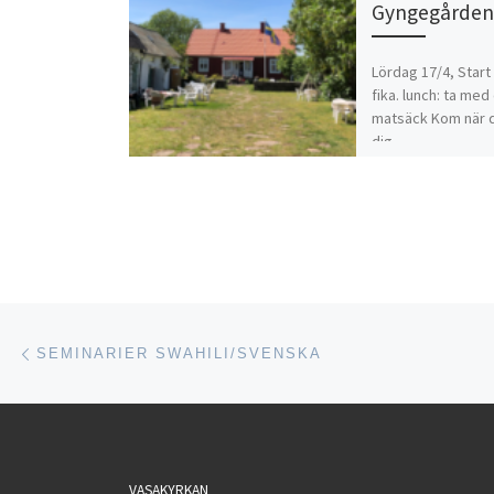
Gyngegården
Lördag 17/4, Start
fika. lunch: ta me
matsäck Kom när 
dig…
Inläggsnavigering
Föregående inlägg
SEMINARIER SWAHILI/SVENSKA
VASAKYRKAN