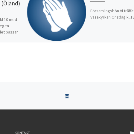
 (Öland)
Församlingsbön Vi träffas
Vasakyrkan Onsdag kl 1
 kl 10 med
d egen
det passar
TILLBAKA TILL INLÄGGSL
KONTAKT